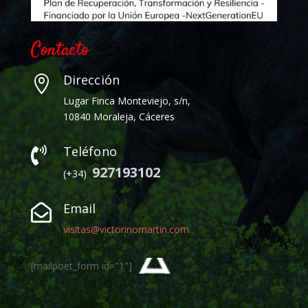
Contacto
Dirección

Lugar Finca Monteviejo, s/n,
10840 Moraleja, Cáceres
Teléfono

927193102
(+34)
Email

visitas@victorinomartin.com
[mailpoet_form id="1"]