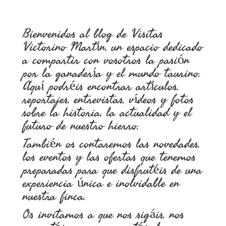
Bienvenidos al blog de Visitas
Victorino Martín, un espacio dedicado
a compartir con vosotros la pasión
por la ganadería y el mundo taurino.
Aquí podréis encontrar artículos,
reportajes, entrevistas, vídeos y fotos
sobre la historia, la actualidad y el
futuro de nuestro hierro.
También os contaremos las novedades,
los eventos y las ofertas que tenemos
preparadas para que disfrutéis de una
experiencia única e inolvidable en
nuestra finca.
Os invitamos a que nos sigáis, nos