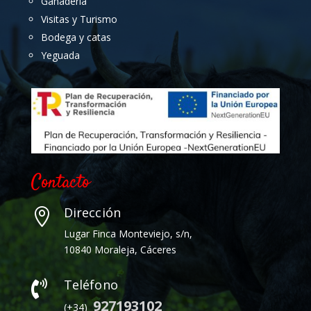
Ganadería
Visitas y Turismo
Bodega y catas
Yeguada
Contacto
Dirección

Lugar Finca Monteviejo, s/n,
10840 Moraleja, Cáceres
Teléfono

927193102
(+34)