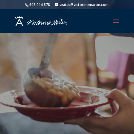
608 014 878
visitas@victorinomartin.com