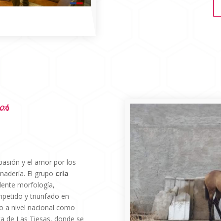
os
 pasión y el amor por los
anadería. El grupo
cría
lente morfología,
mpetido y triunfado en
o a nivel nacional como
nca de Las Tiesas, donde se