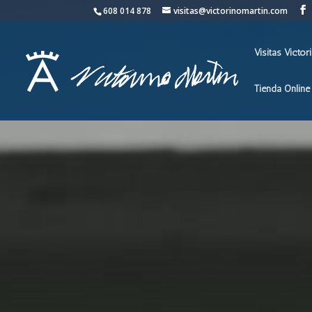
608 014 878
visitas@victorinomartin.com
Visitas Victor
Tienda Online