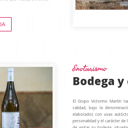
DA
Enoturismo
Bodega y 
El Grupo Victorino Martín t
calidad, bajo la denominaci
elaborados con uvas autócto
personalidad y el carácter de l
de visitar su bodega, situada