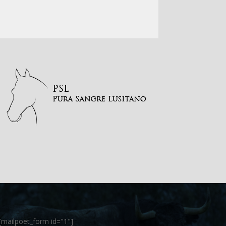
[mailpoet_form id="1"]