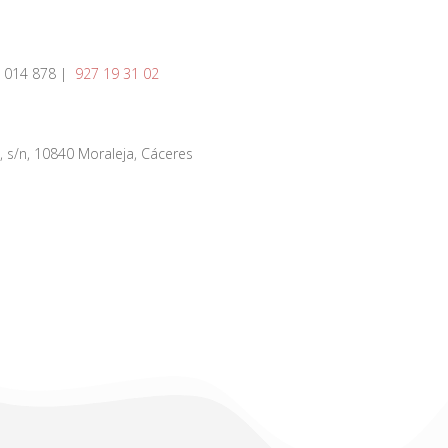
 014 878 |
927 19 31 02
, s/n, 10840 Moraleja, Cáceres