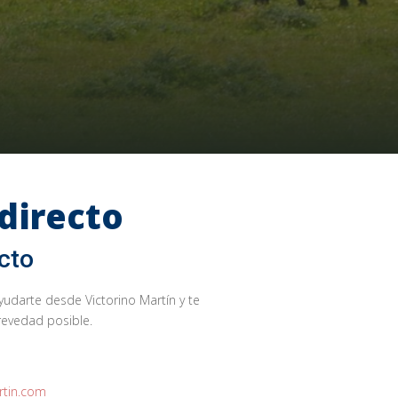
directo
cto
arte desde Victorino Martín y te
evedad posible.
rtin.com