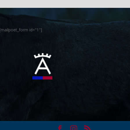
[mailpoet_form id="1"]