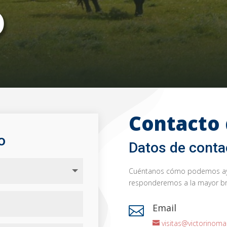
O
Contacto 
o
Datos de conta
Cuéntanos cómo podemos ayud
responderemos a la mayor br
Email

visitas@victorinoma