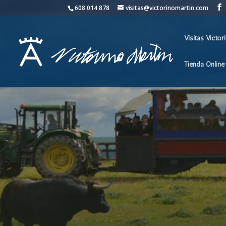
608 014 878
visitas@victorinomartin.com
Visitas Victor
Tienda Online