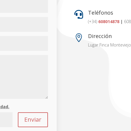
Teléfonos

(+34)
608014878
|
608
Dirección

Lugar Finca Monteviejo
idad.
Enviar