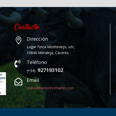
Contacto
Dirección

Lugar Finca Monteviejo, s/n,
10840 Moraleja, Cáceres
Teléfono

927193102
(+34)
Email

visitas@victorinomartin.com