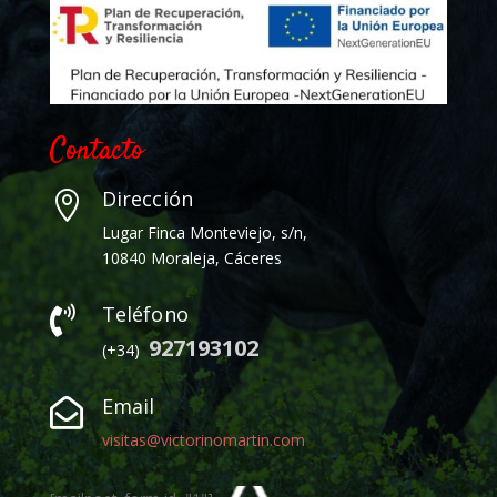
Contacto
Dirección

Lugar Finca Monteviejo, s/n,
10840 Moraleja, Cáceres
Teléfono

927193102
(+34)
Email

visitas@victorinomartin.com