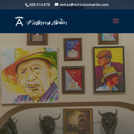
608 014 878
visitas@victorinomartin.com