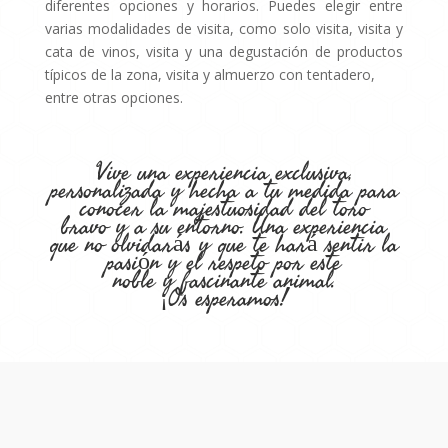
diferentes opciones y horarios. Puedes elegir entre
varias modalidades de visita, como solo visita, visita y
cata de vinos, visita y una degustación de productos
típicos de la zona, visita y almuerzo con tentadero,
entre otras opciones.
Vive una experiencia exclusiva,
personalizada y hecha a tu medida para
conocer la majestuosidad del toro
bravo y a su entorno. Una experiencia
que no olvidarás y que te hará sentir la
pasión y el respeto por este
noble y fascinante animal.
¡Os esperamos!