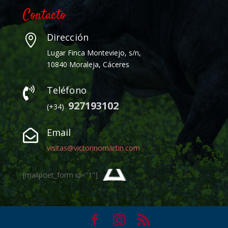
Contacto
Dirección

Lugar Finca Monteviejo, s/n,
10840 Moraleja, Cáceres
Teléfono

927193102
(+34)
Email

visitas@victorinomartin.com
[mailpoet_form id="1"]