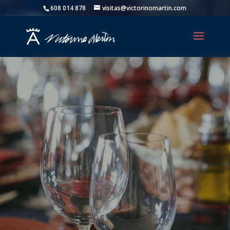
608 014 878
visitas@victorinomartin.com