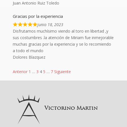
Juan Antonio Ruiz Toledo
Gracias por la experiencia
junio 18, 2023
Disfrutamos muchísimo viendo al toro en libertad ,y
sus costumbres .la atención de Miriam fue inmejorable
muchas gracias por la experiencia y se lo recomiendo
a todo el mundo
Dolores Blazquez
Navegación
Página
Página
Página
Página
Página
Anterior
1
…
3
4
5
…
7
Siguiente
de
las
reseñas
del
sitio